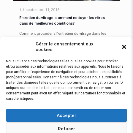
septembre 11, 2018
Entretien du vitrage: comment nettoyer les vitres
dans de meilleures conditions?
Comment procéder à l’entretien du vitrage dans les
meilleures conditions possibles? Si cette question
Gérer le consentement aux
paraît anodine, elle mérite une réflexion particulière.
cookies
Surveiller la qualité d’entretien du
[…]
Nous utilisons des technologies telles que les cookies pour stocker
0
Lire la suite…
et/ou accéder aux informations relatives aux appareils. Nous le faisons
pour améliorer l’expérience de navigation et pour afficher des publicités
(non-)personnalisées. Consentir à ces technologies nous autorisera à
traiter des données telles que le comportement de navigation ou les ID
uniques sur ce site. Le fait de ne pas consentir ou de retirer son
consentement peut avoir un effet négatif sur certaines fonctonnalités et
caractéristiques.
Politique de confidentialité
Accepter
Refuser